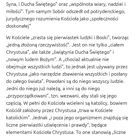
Syna, i Ducha Świętego” oraz „wspólnota wiary, nadziei i
miłości”. Tym samym Sobór odszedł od potrydenckiego,
jurydycznego rozumienia Kościoła jako „społeczności
doskonałej”
W Kościele „zrasta się pierwiastek ludzki i Boski”, tworząc
„jedną złożoną rzeczywistość”. Jest on nie tylko „ciałem
Chrystusa”, ale także „świątynia Ducha Świętego” i
„nowym ludem Bożym”. A „chociaż aktualnie nie
obejmuje wszystkich ludzi”, to jednak jest używany przez
Chrystusa „jako narzędzie zbawienia wszystkich i posłany
do całego świata”. Powołani są do niego wszyscy ludzie.
Jedni do niego już należą, a inni są do niego
„przyporządkowani”, tzn. wezwani, aby stali się jego
częścią. W pełni do Kościoła wcieleni są katolicy, bowiem
Kościół założony przez Chrystusa „trwa w Kościele
katolickim”. Jednak „i poza jego organizmem znajdują się
liczne pierwiastki uświęcenia i prawdy”, będące
elementami Kościoła Chrystusa. To one stanowią „liczne