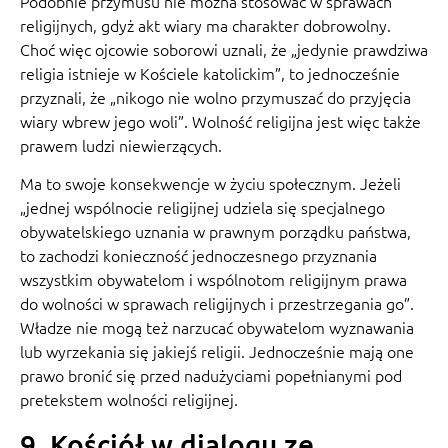
Podobnie przymusu nie można stosować w sprawach
religijnych, gdyż akt wiary ma charakter dobrowolny.
Choć więc ojcowie soborowi uznali, że „jedynie prawdziwa
religia istnieje w Kościele katolickim”, to jednocześnie
przyznali, że „nikogo nie wolno przymuszać do przyjęcia
wiary wbrew jego woli”. Wolność religijna jest więc także
prawem ludzi niewierzących.
Ma to swoje konsekwencje w życiu społecznym. Jeżeli
„jednej wspólnocie religijnej udziela się specjalnego
obywatelskiego uznania w prawnym porządku państwa,
to zachodzi konieczność jednoczesnego przyznania
wszystkim obywatelom i wspólnotom religijnym prawa
do wolności w sprawach religijnych i przestrzegania go”.
Władze nie mogą też narzucać obywatelom wyznawania
lub wyrzekania się jakiejś religii. Jednocześnie mają one
prawo bronić się przed nadużyciami popełnianymi pod
pretekstem wolności religijnej.
9. Kościół w dialogu ze