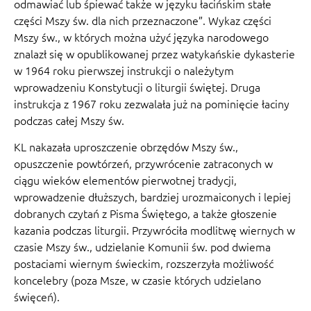
odmawiać lub śpiewać także w języku łacińskim stałe
części Mszy św. dla nich przeznaczone”. Wykaz części
Mszy św., w których można użyć języka narodowego
znalazł się w opublikowanej przez watykańskie dykasterie
w 1964 roku pierwszej instrukcji o należytym
wprowadzeniu Konstytucji o liturgii świętej. Druga
instrukcja z 1967 roku zezwalała już na pominięcie łaciny
podczas całej Mszy św.
KL nakazała uproszczenie obrzędów Mszy św.,
opuszczenie powtórzeń, przywrócenie zatraconych w
ciągu wieków elementów pierwotnej tradycji,
wprowadzenie dłuższych, bardziej urozmaiconych i lepiej
dobranych czytań z Pisma Świętego, a także głoszenie
kazania podczas liturgii. Przywróciła modlitwę wiernych w
czasie Mszy św., udzielanie Komunii św. pod dwiema
postaciami wiernym świeckim, rozszerzyła możliwość
koncelebry (poza Msze, w czasie których udzielano
święceń).