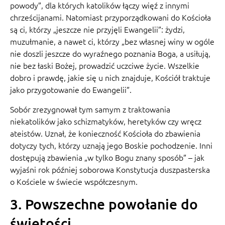
powody”, dla których katolików łączy więź z innymi
chrześcijanami. Natomiast przyporządkowani do Kościoła
są ci, którzy „jeszcze nie przyjęli Ewangelii”: żydzi,
muzułmanie, a nawet ci, którzy „bez własnej winy w ogóle
nie doszli jeszcze do wyraźnego poznania Boga, a usiłują,
nie bez łaski Bożej, prowadzić uczciwe życie. Wszelkie
dobro i prawdę, jakie się u nich znajduje, Kościół traktuje
jako przygotowanie do Ewangelii”.
Sobór zrezygnował tym samym z traktowania
niekatolików jako schizmatyków, heretyków czy wręcz
ateistów. Uznał, że konieczność Kościoła do zbawienia
dotyczy tych, którzy uznają jego Boskie pochodzenie. Inni
dostępują zbawienia „w tylko Bogu znany sposób” – jak
wyjaśni rok później soborowa Konstytucja duszpasterska
o Kościele w świecie współczesnym.
3. Powszechne powołanie do
świętości