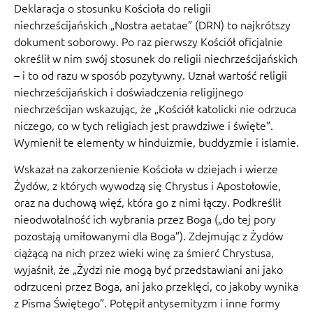
Deklaracja o stosunku Kościoła do religii
niechrześcijańskich „Nostra aetatae” (DRN) to najkrótszy
dokument soborowy. Po raz pierwszy Kościół oficjalnie
określił w nim swój stosunek do religii niechrześcijańskich
– i to od razu w sposób pozytywny. Uznał wartość religii
niechrześcijańskich i doświadczenia religijnego
niechrześcijan wskazując, że „Kościół katolicki nie odrzuca
niczego, co w tych religiach jest prawdziwe i święte”.
Wymienił te elementy w hinduizmie, buddyzmie i islamie.
Wskazał na zakorzenienie Kościoła w dziejach i wierze
Żydów, z których wywodzą się Chrystus i Apostołowie,
oraz na duchową więź, która go z nimi łączy. Podkreślił
nieodwołalność ich wybrania przez Boga („do tej pory
pozostają umiłowanymi dla Boga”). Zdejmując z Żydów
ciążącą na nich przez wieki winę za śmierć Chrystusa,
wyjaśnił, że „Żydzi nie mogą być przedstawiani ani jako
odrzuceni przez Boga, ani jako przeklęci, co jakoby wynika
z Pisma Świętego”. Potępił antysemityzm i inne formy