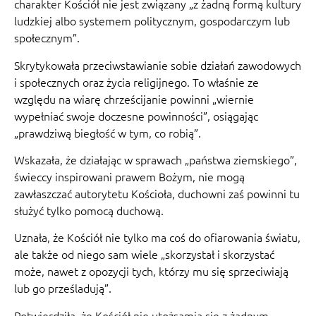
charakter Kościół nie jest związany „z żadną formą kultury
ludzkiej albo systemem politycznym, gospodarczym lub
społecznym”.
Skrytykowała przeciwstawianie sobie działań zawodowych
i społecznych oraz życia religijnego. To właśnie ze
względu na wiarę chrześcijanie powinni „wiernie
wypełniać swoje doczesne powinności”, osiągając
„prawdziwą biegłość w tym, co robią”.
Wskazała, że działając w sprawach „państwa ziemskiego”,
świeccy inspirowani prawem Bożym, nie mogą
zawłaszczać autorytetu Kościoła, duchowni zaś powinni tu
służyć tylko pomocą duchową.
Uznała, że Kościół nie tylko ma coś do ofiarowania światu,
ale także od niego sam wiele „skorzystał i skorzystać
może, nawet z opozycji tych, którzy mu się sprzeciwiają
lub go prześladują”.
Potwierdziła, że Kościół nie utożsamia się z żadnym