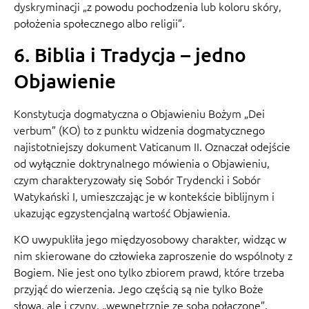
dyskryminacji „z powodu pochodzenia lub koloru skóry,
położenia społecznego albo religii”.
6. Biblia i Tradycja – jedno
Objawienie
Konstytucja dogmatyczna o Objawieniu Bożym „Dei
verbum” (KO) to z punktu widzenia dogmatycznego
najistotniejszy dokument Vaticanum II. Oznaczał odejście
od wyłącznie doktrynalnego mówienia o Objawieniu,
czym charakteryzowały się Sobór Trydencki i Sobór
Watykański I, umieszczając je w kontekście biblijnym i
ukazując egzystencjalną wartość Objawienia.
KO uwypukliła jego międzyosobowy charakter, widząc w
nim skierowane do człowieka zaproszenie do wspólnoty z
Bogiem. Nie jest ono tylko zbiorem prawd, które trzeba
przyjąć do wierzenia. Jego częścią są nie tylko Boże
słowa, ale i czyny, „wewnętrznie ze sobą połączone”.