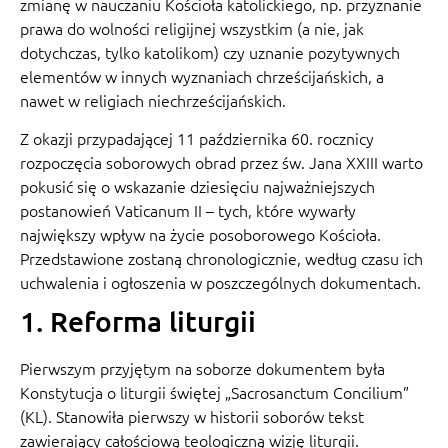
zmianę w nauczaniu Kościoła katolickiego, np. przyznanie
prawa do wolności religijnej wszystkim (a nie, jak
dotychczas, tylko katolikom) czy uznanie pozytywnych
elementów w innych wyznaniach chrześcijańskich, a
nawet w religiach niechrześcijańskich.
Z okazji przypadającej 11 października 60. rocznicy
rozpoczęcia soborowych obrad przez św. Jana XXIII warto
pokusić się o wskazanie dziesięciu najważniejszych
postanowień Vaticanum II – tych, które wywarły
największy wpływ na życie posoborowego Kościoła.
Przedstawione zostaną chronologicznie, według czasu ich
uchwalenia i ogłoszenia w poszczególnych dokumentach.
1. Reforma liturgii
Pierwszym przyjętym na soborze dokumentem była
Konstytucja o liturgii świętej „Sacrosanctum Concilium”
(KL). Stanowiła pierwszy w historii soborów tekst
zawierający całościową teologiczną wizję liturgii.