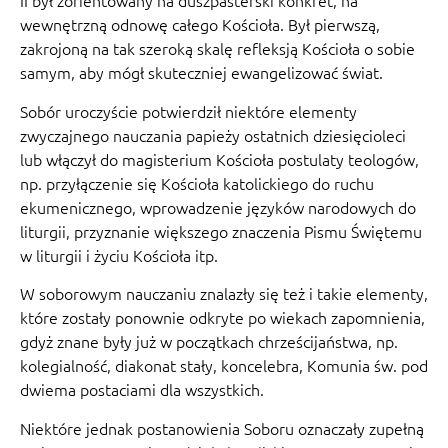
II był zorientowany na duszpasterski konkret, na
wewnętrzną odnowę całego Kościoła. Był pierwszą,
zakrojoną na tak szeroką skalę refleksją Kościoła o sobie
samym, aby mógł skuteczniej ewangelizować świat.
Sobór uroczyście potwierdził niektóre elementy
zwyczajnego nauczania papieży ostatnich dziesięcioleci
lub włączył do magisterium Kościoła postulaty teologów,
np. przyłączenie się Kościoła katolickiego do ruchu
ekumenicznego, wprowadzenie języków narodowych do
liturgii, przyznanie większego znaczenia Pismu Świętemu
w liturgii i życiu Kościoła itp.
W soborowym nauczaniu znalazły się też i takie elementy,
które zostały ponownie odkryte po wiekach zapomnienia,
gdyż znane były już w początkach chrześcijaństwa, np.
kolegialność, diakonat stały, koncelebra, Komunia św. pod
dwiema postaciami dla wszystkich.
Niektóre jednak postanowienia Soboru oznaczały zupełną