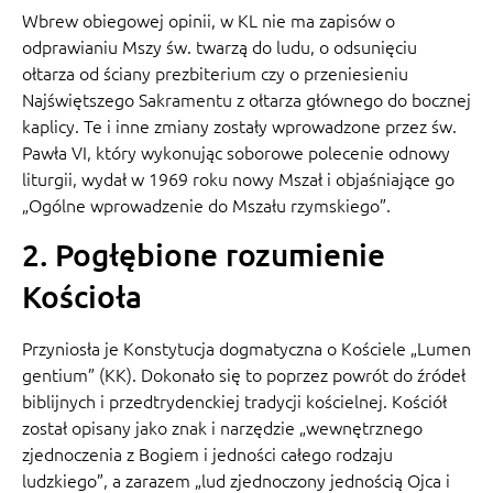
Wbrew obiegowej opinii, w KL nie ma zapisów o
odprawianiu Mszy św. twarzą do ludu, o odsunięciu
ołtarza od ściany prezbiterium czy o przeniesieniu
Najświętszego Sakramentu z ołtarza głównego do bocznej
kaplicy. Te i inne zmiany zostały wprowadzone przez św.
Pawła VI, który wykonując soborowe polecenie odnowy
liturgii, wydał w 1969 roku nowy Mszał i objaśniające go
„Ogólne wprowadzenie do Mszału rzymskiego”.
2. Pogłębione rozumienie
Kościoła
Przyniosła je Konstytucja dogmatyczna o Kościele „Lumen
gentium” (KK). Dokonało się to poprzez powrót do źródeł
biblijnych i przedtrydenckiej tradycji kościelnej. Kościół
został opisany jako znak i narzędzie „wewnętrznego
zjednoczenia z Bogiem i jedności całego rodzaju
ludzkiego”, a zarazem „lud zjednoczony jednością Ojca i